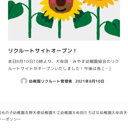
リクルートサイトオープン！
本日8月10日10時より、大牟田・みやま幼稚園協会のリク
ルートサイトがオープンいたしました！今後は各 […]
幼稚園リクルート管理者
2021年8月10日
園
光の子幼稚園
吉野天使幼稚園
大江幼稚園
大牟田たちばな幼稚園
大牟田天
シーポリシー