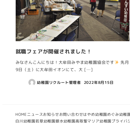
就職フェアが開催されました！
みなさんこんにちは！大牟田みやま幼稚園協会です
先月
9日（土）に大牟田イオンにて、大 […]
幼稚園リクルート管理者
2022年8月15日
HOME
ニュース
お知らせ
お問い合わせ
はやめ幼稚園
めぐみ幼稚
白川幼稚園
若草幼稚園
銀水幼稚園
高取聖マリア幼稚園
プライバ